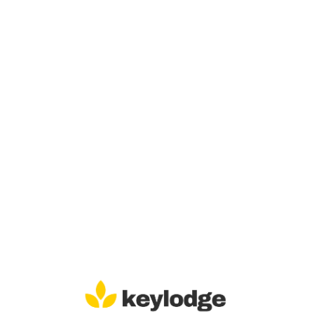
Lo
adi
n