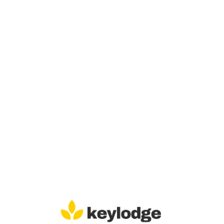
Lo
adi
n