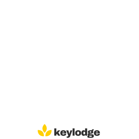
Lo
adi
n