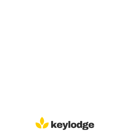
Lo
adi
n