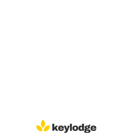
Lo
adi
n