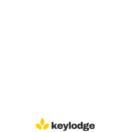
Lo
adi
n