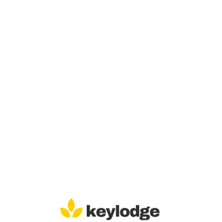
Lo
adi
n