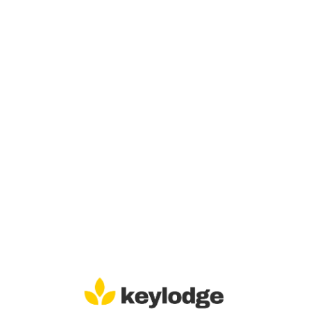
Lo
adi
n