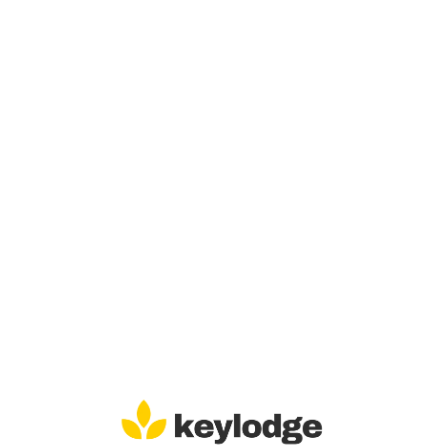
Lo
adi
n