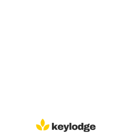
Lo
adi
n