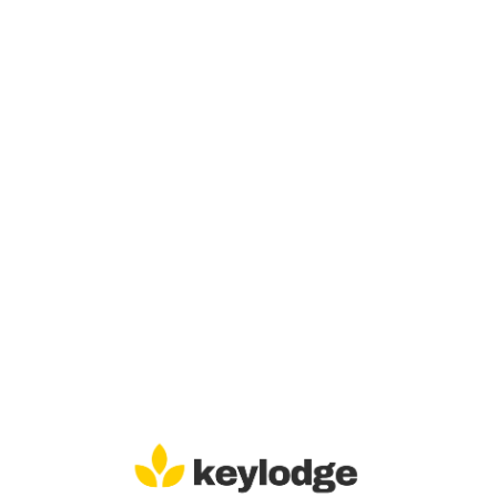
Lo
adi
n