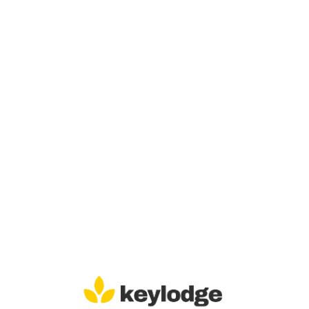
Lo
adi
n