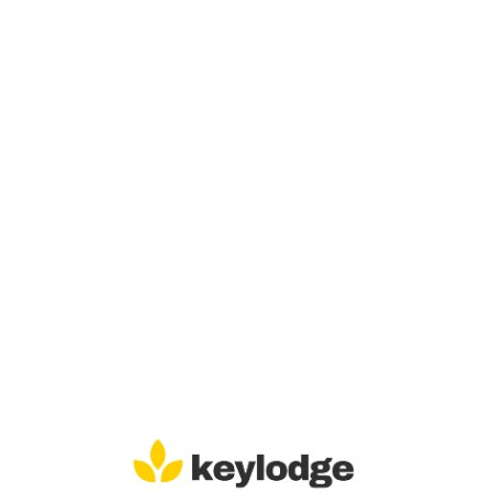
Lo
adi
n