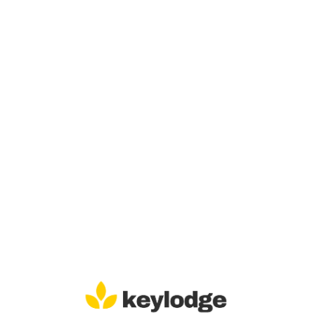
Lo
adi
n