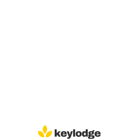
Lo
adi
n