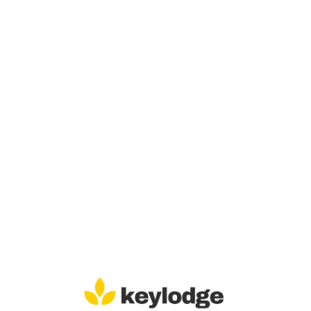
Lo
adi
n