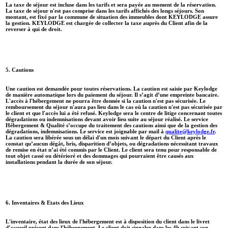
La taxe de séjour est incluse dans les tarifs et sera payée au moment de la réservation.
La taxe de séjour n'est pas comprise dans les tarifs affichés des longs séjours. Son
montant, est fixé par la commune de situation des immeubles dont KEYLODGE assure
la gestion. KEYLODGE est chargée de collecter la taxe auprès du Client afin de la
reverser à qui de droit.
5. Cautions
Une caution est demandée pour toutes réservations. La caution est saisie par Keylodge
de manière automatique lors du paiement du séjour. Il s’agit d’une empreinte bancaire.
L'accès à l'hébergement ne pourra être donnée si la caution n'est pas sécurisée. Le
remboursement du séjour n'aura pas lieu dans le cas où la caution n'est pas sécurisée par
le client et que l'accès lui a été refusé. Keylodge sera le centre de litige concernant toutes
dégradations ou indemnisations devant avoir lieu suite au séjour réalisé. Le service
Hébergement & Qualité s’occupe du traitement des cautions ainsi que de la gestion des
dégradations, indemnisations. Le service est joignable par mail à
qualite@keylodge.fr
.
La caution sera libérée sous un délai d'un mois suivant le départ du Client après le
constat qu’aucun dégât, bris, disparition d’objets, ou dégradations nécessitant travaux
de remise en état n’ai été commis par le Client. Le client sera tenu pour responsable de
tout objet cassé ou détérioré et des dommages qui pourraient être causés aux
installations pendant la durée de son séjour.
6. Inventaires & Etats des Lieux
L'inventaire, état des lieux de l'hébergement est à disposition du client dans le livret
d'accueil présent dans l'hébergement. Le client doit signaler dans les 4h suivant son