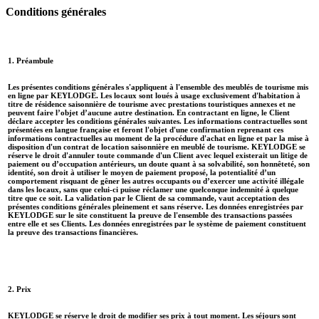
Conditions générales
1. Préambule
Les présentes conditions générales s'appliquent à l'ensemble des meublés de tourisme mis
en ligne par KEYLODGE. Les locaux sont loués à usage exclusivement d'habitation à
titre de résidence saisonnière de tourisme avec prestations touristiques annexes et ne
peuvent faire l’objet d’aucune autre destination. En contractant en ligne, le Client
déclare accepter les conditions générales suivantes. Les informations contractuelles sont
présentées en langue française et feront l'objet d'une confirmation reprenant ces
informations contractuelles au moment de la procédure d'achat en ligne et par la mise à
disposition d'un contrat de location saisonnière en meublé de tourisme. KEYLODGE se
réserve le droit d'annuler toute commande d'un Client avec lequel existerait un litige de
paiement ou d’occupation antérieurs, un doute quant à sa solvabilité, son honnêteté, son
identité, son droit à utiliser le moyen de paiement proposé, la potentialité d’un
comportement risquant de gêner les autres occupants ou d’exercer une activité illégale
dans les locaux, sans que celui-ci puisse réclamer une quelconque indemnité à quelque
titre que ce soit. La validation par le Client de sa commande, vaut acceptation des
présentes conditions générales pleinement et sans réserve. Les données enregistrées par
KEYLODGE sur le site constituent la preuve de l'ensemble des transactions passées
entre elle et ses Clients. Les données enregistrées par le système de paiement constituent
la preuve des transactions financières.
2. Prix
KEYLODGE se réserve le droit de modifier ses prix à tout moment. Les séjours sont