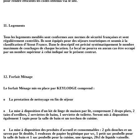
pour rendre efficients les codes obtenus via le site.
11. Logements
Tous les logements meublés sont conformes aux normes de sécurité françaises et sont
régulièrement contrôlés. Ils sont équipés pour des séjours touristiques et soumis à la
classification d’Atout France. Dans le descriptif est précisé systématiquement le nombre
maximum de couchages de chaque location. Le local ne pourra en aucun cas être occupé
par un nombre supérieur à celui indiqué sur le présent contrat.
12. Forfait Ménage
Le forfait Ménage mis en place par KEYLODGE comprend :
o La prestation de nettoyage en fin de séjour
o La mise à disposition d'un kit de linge de maison par lit, comprenant 2 draps plats, 2
taies d'oreillers, 2 serviettes de bains, 1 serviette de toilette. Seront mis à disposition
également 1 tapis pour la salle de bain et un torchon de cuisine.
o La mise à disposition des produits d'accueil et consommables : 2 gels douches et un
savon par lit double, 1 rouleaux de papier hygiénique par wc, 1 petit sac poubelle pour
la salle de bain et 1 sac poubelle pour la cuisine, une éponge, 20cl de liquide vaisselle.