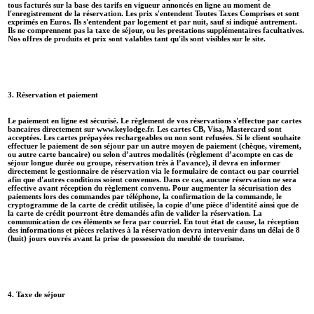
tous facturés sur la base des tarifs en vigueur annoncés en ligne au moment de
l'enregistrement de la réservation. Les prix s'entendent Toutes Taxes Comprises et sont
exprimés en Euros. Ils s'entendent par logement et par nuit, sauf si indiqué autrement.
Ils ne comprennent pas la taxe de séjour, ou les prestations supplémentaires facultatives.
Nos offres de produits et prix sont valables tant qu'ils sont visibles sur le site.
3. Réservation et paiement
Le paiement en ligne est sécurisé. Le règlement de vos réservations s'effectue par cartes
bancaires directement sur www.keylodge.fr. Les cartes CB, Visa, Mastercard sont
acceptées. Les cartes prépayées rechargeables ou non sont refusées. Si le client souhaite
effectuer le paiement de son séjour par un autre moyen de paiement (chèque, virement,
ou autre carte bancaire) ou selon d’autres modalités (règlement d’acompte en cas de
séjour longue durée ou groupe, réservation très à l’avance), il devra en informer
directement le gestionnaire de réservation via le formulaire de contact ou par courriel
afin que d'autres conditions soient convenues. Dans ce cas, aucune réservation ne sera
effective avant réception du règlement convenu. Pour augmenter la sécurisation des
paiements lors des commandes par téléphone, la confirmation de la commande, le
cryptogramme de la carte de crédit utilisée, la copie d’une pièce d’identité ainsi que de
la carte de crédit pourront être demandés afin de valider la réservation. La
communication de ces éléments se fera par courriel. En tout état de cause, la réception
des informations et pièces relatives à la réservation devra intervenir dans un délai de 8
(huit) jours ouvrés avant la prise de possession du meublé de tourisme.
4. Taxe de séjour