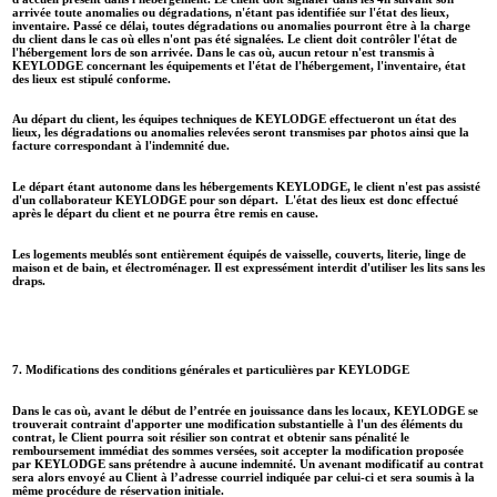
arrivée toute anomalies ou dégradations, n'étant pas identifiée sur l'état des lieux,
inventaire. Passé ce délai, toutes dégradations ou anomalies pourront être à la charge
du client dans le cas où elles n'ont pas été signalées. Le client doit contrôler l'état de
l'hébergement lors de son arrivée. Dans le cas où, aucun retour n'est transmis à
KEYLODGE concernant les équipements et l'état de l'hébergement, l'inventaire, état
des lieux est stipulé conforme.
Au départ du client, les équipes techniques de KEYLODGE effectueront un état des
lieux, les dégradations ou anomalies relevées seront transmises par photos ainsi que la
facture correspondant à l'indemnité due.
Le départ étant autonome dans les hébergements KEYLODGE, le client n'est pas assisté
d'un collaborateur KEYLODGE pour son départ. L'état des lieux est donc effectué
après le départ du client et ne pourra être remis en cause.
Les logements meublés sont entièrement équipés de vaisselle, couverts, literie, linge de
maison et de bain, et électroménager. Il est expressément interdit d'utiliser les lits sans les
draps.
7. Modifications des conditions générales et particulières par KEYLODGE
Dans le cas où, avant le début de l’entrée en jouissance dans les locaux, KEYLODGE se
trouverait contraint d'apporter une modification substantielle à l'un des éléments du
contrat, le Client pourra soit résilier son contrat et obtenir sans pénalité le
remboursement immédiat des sommes versées, soit accepter la modification proposée
par KEYLODGE sans prétendre à aucune indemnité. Un avenant modificatif au contrat
sera alors envoyé au Client à l’adresse courriel indiquée par celui-ci et sera soumis à la
même procédure de réservation initiale.