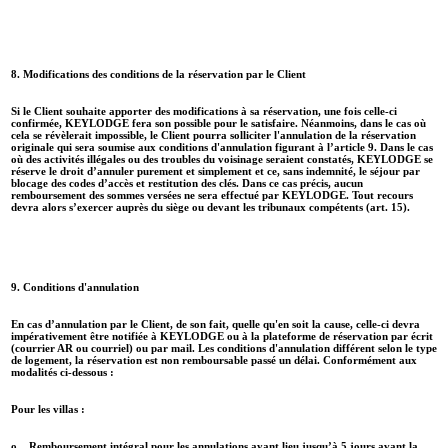
8. Modifications des conditions de la réservation par le Client
Si le Client souhaite apporter des modifications à sa réservation, une fois celle-ci
confirmée, KEYLODGE fera son possible pour le satisfaire. Néanmoins, dans le cas où
cela se révèlerait impossible, le Client pourra solliciter l'annulation de la réservation
originale qui sera soumise aux conditions d'annulation figurant à l’article 9. Dans le cas
où des activités illégales ou des troubles du voisinage seraient constatés, KEYLODGE se
réserve le droit d’annuler purement et simplement et ce, sans indemnité, le séjour par
blocage des codes d’accès et restitution des clés. Dans ce cas précis, aucun
remboursement des sommes versées ne sera effectué par KEYLODGE. Tout recours
devra alors s’exercer auprès du siège ou devant les tribunaux compétents (art. 15).
9. Conditions d'annulation
En cas d’annulation par le Client, de son fait, quelle qu'en soit la cause, celle-ci devra
impérativement être notifiée à KEYLODGE ou à la plateforme de réservation par écrit
(courrier AR ou courriel) ou par mail. Les conditions d'annulation différent selon le type
de logement, la réservation est non remboursable passé un délai. Conformément aux
modalités ci-dessous :
Pour les villas :
o Remboursement intégral pour les annulations ayant lieu jusqu’à 5 jours avant la