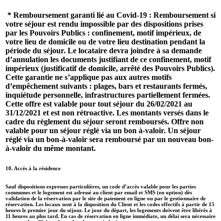
* Remboursement garanti lié au Covid-19 : Remboursement si
votre séjour est rendu impossible par des dispositions prises
par les Pouvoirs Publics : confinement, motif impérieux, de
votre lieu de domicile ou de votre lieu destination pendant la
période du séjour. Le locataire devra joindre à sa demande
d’annulation les documents justifiant de ce confinement, motif
impérieux (justificatif de domicile, arrêté des Pouvoirs Publics).
Cette garantie ne s’applique pas aux autres motifs
d’empêchement suivants : plages, bars et restaurants fermés,
inquiétude personnelle, infrastructures partiellement fermées.
Cette offre est valable pour tout séjour du 26/02/2021 au
31/12/2021 et est non rétroactive. Les montants versés dans le
cadre du règlement du séjour seront remboursés. Offre non
valable pour un séjour réglé via un bon à-valoir. Un séjour
réglé via un bon-à-valoir sera remboursé par un nouveau bon-
à-valoir du même montant.
10. Accès à la résidence
Sauf dispositions expresses particulières, un code d’accès valable pour les parties
communes et le logement est adressé au client par email et SMS (en option) dès
validation de la réservation par le site de paiement en ligne ou par le gestionnaire de
réservation. Les locaux sont à la disposition du Client et les codes effectifs à partir de 15
heures le premier jour du séjour. Le jour du départ, les logements doivent être libérés à
11 heures au plus tard. En cas de réservation en ligne immédiate, un délai sera nécessaire