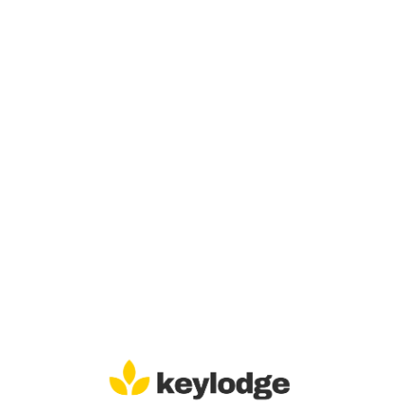
Lo
adi
n