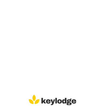
Lo
adi
n