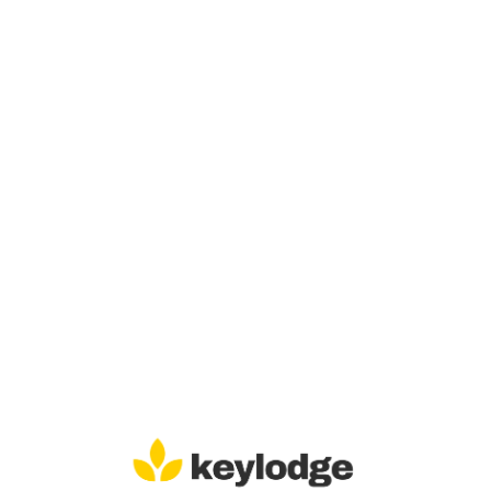
Lo
adi
n