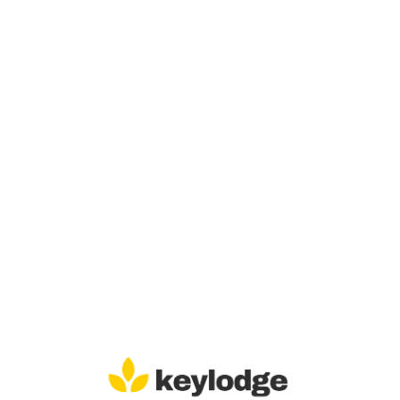
Lo
adi
n