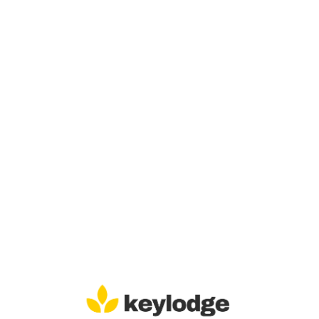
Lo
adi
n